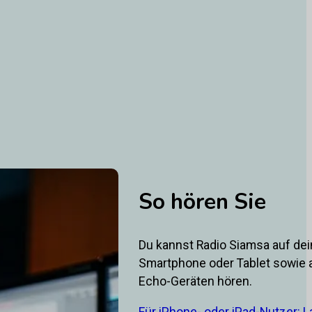
So hören Sie
Du kannst Radio Siamsa auf de
Smartphone oder Tablet sowie
Echo-Geräten hören.
Für iPhone- oder iPad-Nutzer: L